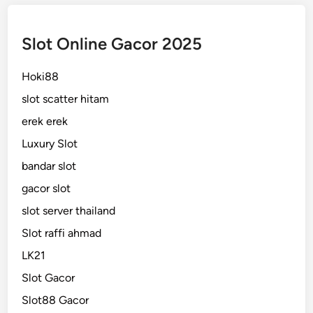
r
R
Slot Online Gacor 2025
T
P
Hoki88
S
l
slot scatter hitam
o
erek erek
t
Luxury Slot
8
8
bandar slot
T
gacor slot
e
slot server thailand
r
t
Slot raffi ahmad
i
LK21
n
Slot Gacor
g
g
Slot88 Gacor