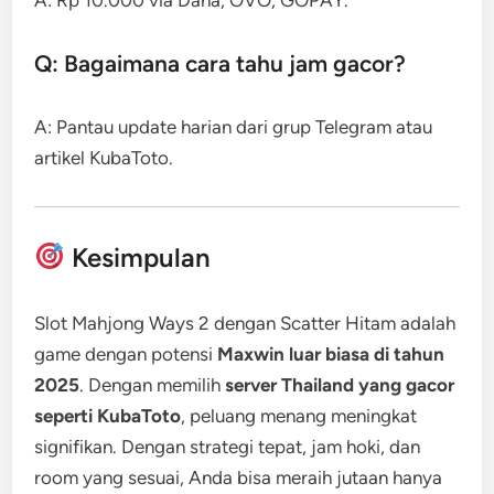
Q: Bagaimana cara tahu jam gacor?
A: Pantau update harian dari grup Telegram atau
artikel KubaToto.
Kesimpulan
Slot Mahjong Ways 2 dengan Scatter Hitam adalah
game dengan potensi
Maxwin luar biasa di tahun
2025
. Dengan memilih
server Thailand yang gacor
seperti KubaToto
, peluang menang meningkat
signifikan. Dengan strategi tepat, jam hoki, dan
room yang sesuai, Anda bisa meraih jutaan hanya