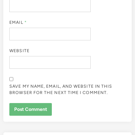
EMAIL
*
WEBSITE
SAVE MY NAME, EMAIL, AND WEBSITE IN THIS
BROWSER FOR THE NEXT TIME I COMMENT.