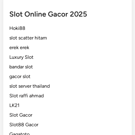
Slot Online Gacor 2025
Hoki88
slot scatter hitam
erek erek
Luxury Slot
bandar slot
gacor slot
slot server thailand
Slot raffi ahmad
LK21
Slot Gacor
Slot88 Gacor
Gagatoto