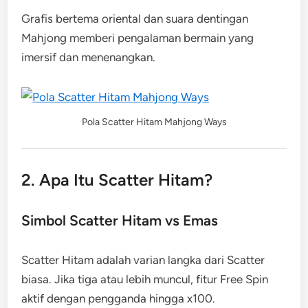
Grafis bertema oriental dan suara dentingan
Mahjong memberi pengalaman bermain yang
imersif dan menenangkan.
Pola Scatter Hitam Mahjong Ways
2. Apa Itu Scatter Hitam?
Simbol Scatter Hitam vs Emas
Scatter Hitam adalah varian langka dari Scatter
biasa. Jika tiga atau lebih muncul, fitur Free Spin
aktif dengan pengganda hingga x100.