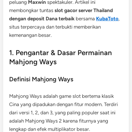
peluang
Maxwin
spektakuler. Artikel ini
membongkar tuntas
slot gacor server Thailand
dengan deposit Dana terbaik
bersama
KubaToto
,
situs terpercaya dan terbukti memberikan
kemenangan besar.
1. Pengantar & Dasar Permainan
Mahjong Ways
Definisi Mahjong Ways
Mahjong Ways adalah game slot bertema klasik
Cina yang dipadukan dengan fitur modern. Terdiri
dari versi 1, 2, dan 3, yang paling populer saat ini
adalah Mahjong Ways 2 karena fiturnya yang
lengkap dan efek multiplikator besar.