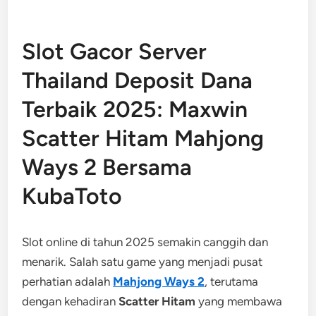
Slot Gacor Server
Thailand Deposit Dana
Terbaik 2025: Maxwin
Scatter Hitam Mahjong
Ways 2 Bersama
KubaToto
Slot online di tahun 2025 semakin canggih dan
menarik. Salah satu game yang menjadi pusat
perhatian adalah
Mahjong Ways 2
, terutama
dengan kehadiran
Scatter Hitam
yang membawa