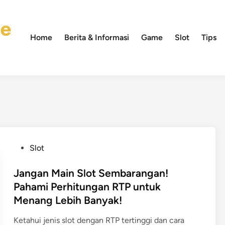
Home
Berita & Informasi
Game
Slot
Tips
P
Slot
o
s
Jangan Main Slot Sembarangan!
t
Pahami Perhitungan RTP untuk
e
Menang Lebih Banyak!
d
i
Ketahui jenis slot dengan RTP tertinggi dan cara