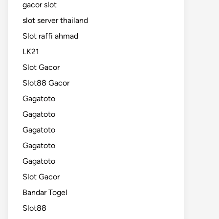
gacor slot
slot server thailand
Slot raffi ahmad
LK21
Slot Gacor
Slot88 Gacor
Gagatoto
Gagatoto
Gagatoto
Gagatoto
Gagatoto
Slot Gacor
Bandar Togel
Slot88